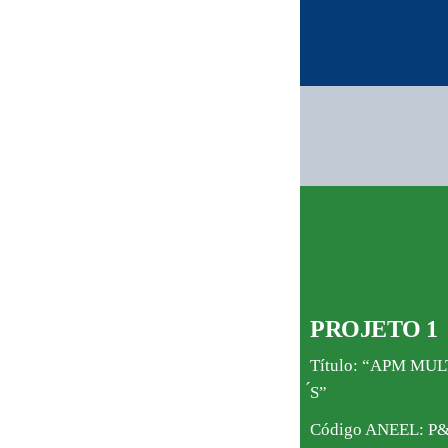
PROJETO 1
Título: “APM M
́S”
Código ANEEL: P