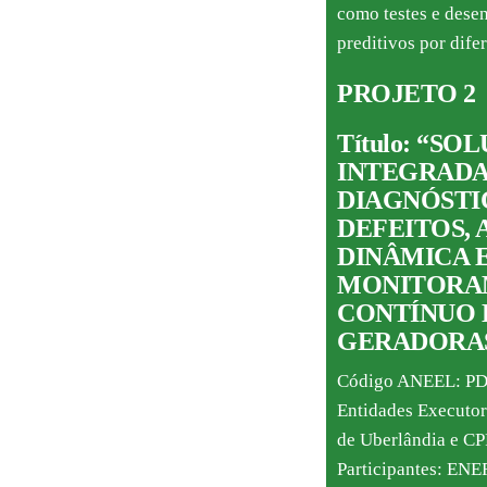
como testes e dese
preditivos por difer
PROJETO 2
Título: “SOL
INTEGRADA
DIAGNÓSTI
DEFEITOS, 
DINÂMICA 
MONITORA
CONTÍNUO 
GERADORAS
Código ANEEL: P
Entidades Executor
de Uberlândia e CP
Participantes: E