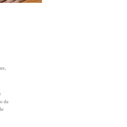
te,
e
io da
de