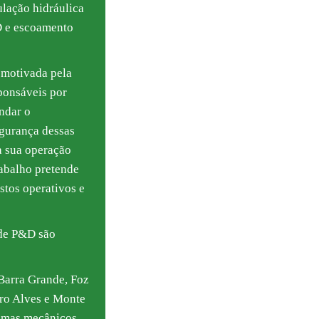
ção hidráulica
D e escoamento
i motivada pela
onsáveis por
undar o
gurança dessas
 sua operação
trabalho pretende
stos operativos e
de P&D são
 Barra Grande, Foz
tro Alves e Monte
emas mecânicos,