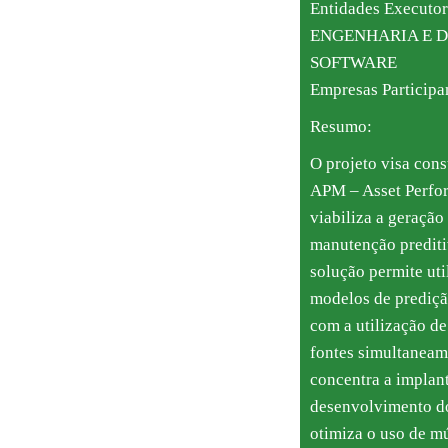
Entidades Executo
ENGENHARIA E 
SOFTWARE
Empresas Partici
Resumo:
O projeto visa const
APM – Asset Perfo
viabiliza a geração
manutenção predit
solução permite uti
modelos de prediça
com a utilização d
fontes simultaneam
concentra a implant
desenvolvimento d
otimiza o uso de mu