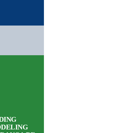
LDING
ODELING