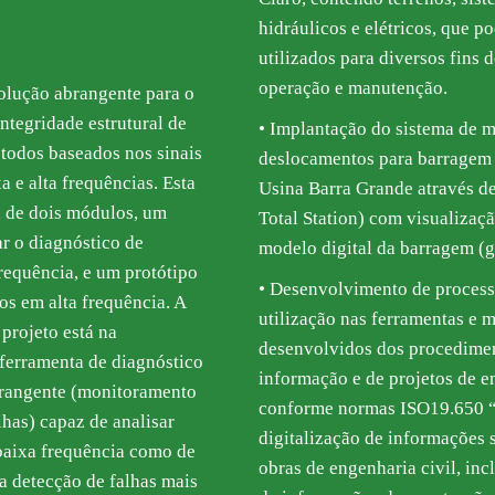
hidráulicos e elétricos, que po
utilizados para diversos fins d
operação e manutenção.
lução abrangente para o
ntegridade estrutural de
• Implantação do sistema de
todos baseados nos sinais
deslocamentos para barragem 
 e alta frequências. Esta
Usina Barra Grande através d
a de dois módulos, um
Total Station) com visualizaça
r o diagnóstico de
modelo digital da barragem (g
equência, e um protótipo
• Desenvolvimento de process
os em alta frequência. A
utilização nas ferramentas e 
projeto está na
desenvolvidos dos procedimen
 ferramenta de diagnóstico
informação e de projetos de 
brangente (monitoramento
conforme normas ISO19.650 “O
lhas) capaz de analisar
digitalização de informações 
baixa frequência como de
obras de engenharia civil, i
ra detecção de falhas mais