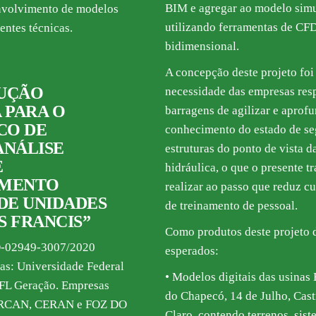
BIM e agregar ao modelo simula
nvolvimento de modelos
utilizando ferramentas de CF
entes técnicas.
bidimensional.
A concepção deste projeto fo
UÇÃO
necessidade das empresas resp
 PARA O
barragens de agilizar e aprof
CO DE
conhecimento do estado de se
ANÁLISE
estruturas do ponto de vista da
E
hidráulica, o que o presente 
MENTO
realizar ao passo que reduz cu
DE UNIDADES
de treinamento de pessoal.
 FRANCIS”
Como produtos deste projeto 
D-02949-3007/2020
esperados:
as: Universidade Federal
• Modelos digitais das usinas
FL Geração. Empresas
do Chapecó, 14 de Julho, Cas
NERCAN, CERAN e FOZ DO
Claro, contendo terrenos, sist