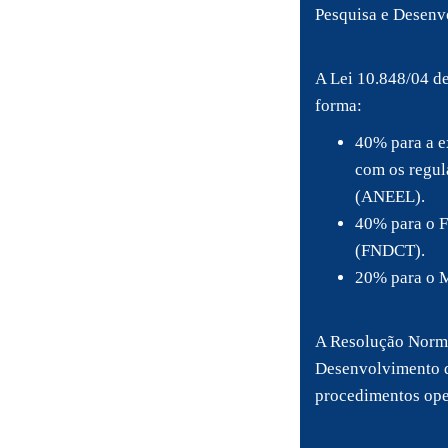
Pesquisa e Desenvo
A Lei 10.848/04 de
forma:
40% para a e
com os regul
(ANEEL).
40% para o F
(FNDCT).
20% para o M
A Resolução Norma
Desenvolvimento do
procedimentos oper