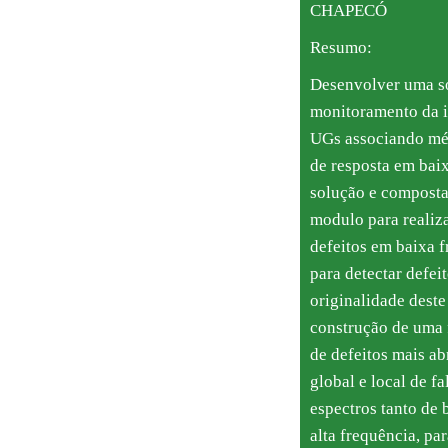
CHAPECÓ
Resumo:
Desenvolver uma so
monitoramento da i
UGs associando mé
de resposta em baixa
solução e compost
modulo para realiza
defeitos em baixa fr
para detectar defeit
originalidade deste 
construção de uma
de defeitos mais a
global e local de fa
espectros tanto de 
alta frequência, pa