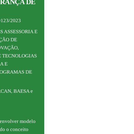
RANÇA DE
0123/2023
TES ASSESSORIA E
̧ÃO DE
VAÇÃO,
E TECNOLOGIAS
A E
ROGRAMAS DE
ERCAN, BAESA e
esenvolver modelo
ndo o conceito