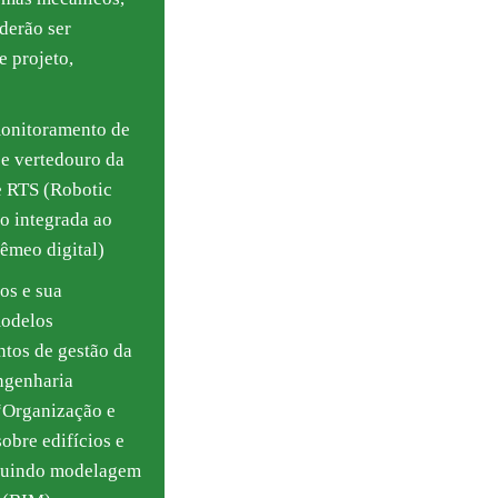
derão ser
e projeto,
 monitoramento de
e vertedouro da
e RTS (Robotic
̃o integrada ao
êmeo digital)
os e sua
modelos
tos de gestão da
engenharia
rganização e
sobre edifícios e
ncluindo modelagem