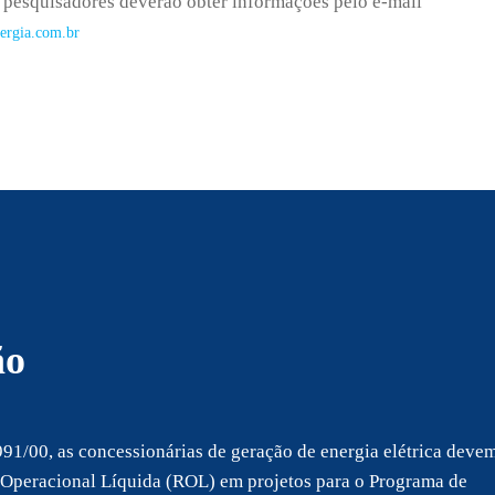
os pesquisadores deverão obter informações pelo e-mail
ergia.com.br
ão
91/00, as concessionárias de geração de energia elétrica deve
 Operacional Líquida (ROL) em projetos para o Programa de