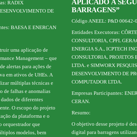
APLICADO À SEGU
ras: RADIX
BARRAGENS”
DESENVOLVIMENTO DE
Código ANEEL: P&D 00642-
pantes: BAESA E ENERCAN
Entidades Executoras: CÔR
CONSULTORIA, CPFL GERAC
ENERGIA S.A., ICPTECH INO
ruir uma aplicação de
CONSULTORIA, PROJETOS 
rmance Management – que
LTDA. e SIMWORX PESQUIS
 de alertas para ações de
DESENVOLVIMENTO DE P
iva em ativos de UHEs. A
COMPUTADOR LTDA.
lizar múltiplas técnicas e
̃o de falhas e anomalias
Empresas Participantes: EN
e dados de diferentes
CERAN.
ente. O escopo do projeto
Resumo:
ação da plataforma e o
O objetivo desse projeto é d
o orquestrador que
digital para barragens utiliza
́ltiplos modelos, bem