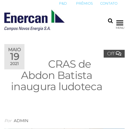
P&D
PRÊMIOS
CONTATO
ENERCAN
Campos
MENU
Novos
Energia
S.A.
MAIO
Off
19
CRAS de
2021
Abdon Batista
inaugura ludoteca
Por
ADMIN