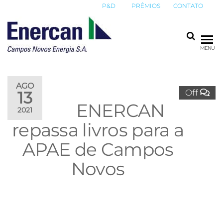
P&D
PRÊMIOS
CONTATO
ENERCAN
Campos
MENU
Novos
Energia
S.A.
AGO
Off
13
ENERCAN
2021
repassa livros para a
APAE de Campos
Novos