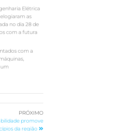
genharia Elétrica
 elogiaram as
zada no dia 28 de
os com a futura
antados com a
 máquinas,
, um
PRÓXIMO
bilidade promove
ípios da região