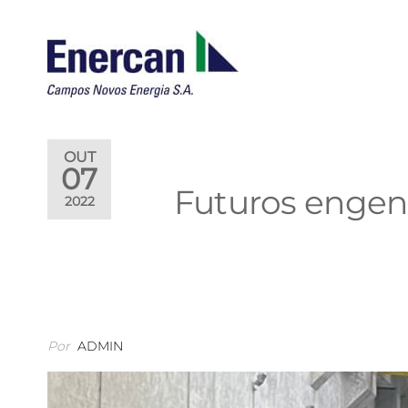
ENERCAN
Campos
Novos
Energia
S.A.
OUT
07
Futuros engenh
2022
Por
ADMIN