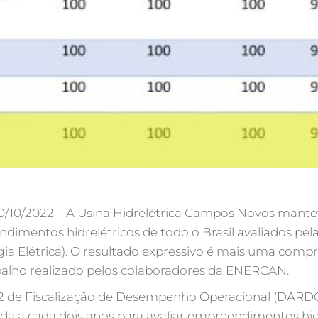
/10/2022 – A Usina Hidrelétrica Campos Novos mantev
dimentos hidrelétricos de todo o Brasil avaliados pe
rgia Elétrica). O resultado expressivo é mais uma com
balho realizado pelos colaboradores da ENERCAN.
 de Fiscalização de Desempenho Operacional (DARD
ada a cada dois anos para avaliar empreendimentos hid