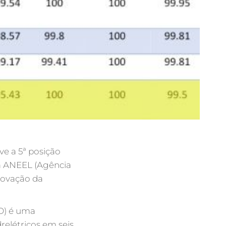
e a 5ª posição
la ANEEL (Agência
provação da
O) é uma
relétricos em seis