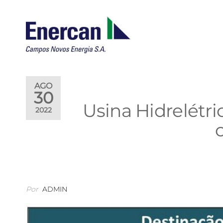
ENERCAN
Campos
Novos
Energia
S.A.
AGO
30
Usina Hidrelétr
2022
Por
ADMIN