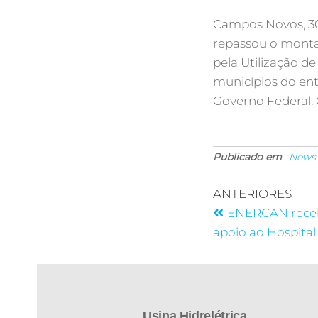
Campos Novos, 30
repassou o monta
pela Utilização d
municípios do en
Governo Federal. C
Publicado em
News
ANTERIORES
ENERCAN receb
apoio ao Hospital
Usina Hidrelétrica