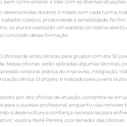
 bem como ensinar a lidar com as diversas situações 
ão desenvolvidas durante 3 meses com cada turma, tr
 trabalho coletivo, proatividade e sensibilidade. No fim 
nho, os alunos realizarão um espetáculo teatral aberto 
o conclusão dessa formação.
10 oficinas de artes cênicas, para grupos com até 30 j
a. Nessa oficinas, serão aplicadas algumas técnicas, c
ressão corporal, prática do improviso, integração, tr
nização cênica. O projeto é indicado para jovens aluno
mposto por dez oficinas de atuação, concentra-se em 
ais para o sucesso profissional, enquanto visa remover 
do a desenvoltura e confiança necessárias para enfren
ivo”, explica Iberê Pereira, coordenador das oficinas.