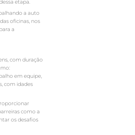
dessa etapa.
abalhando a auto
das oficinas, nos
para a
ovens, com duração
omo:
abalho em equipe,
s, com idades
proporcionar
barreiras como a
tar os desafios