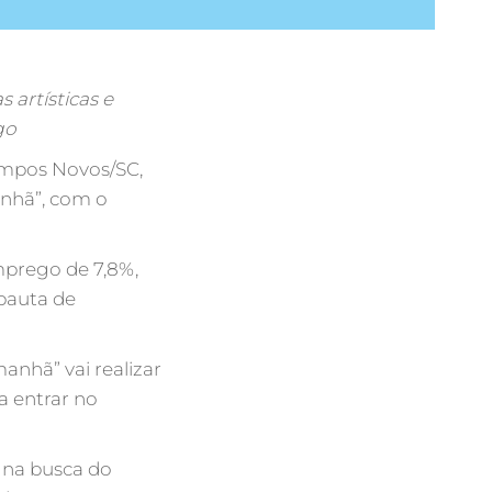
s artísticas e
go
ampos Novos/SC,
anhã”, com o
mprego de 7,8%,
 pauta de
anhã” vai realizar
 a entrar no
r na busca do