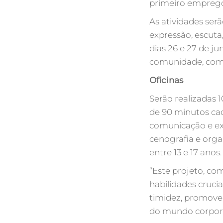
primeiro emprego,
As atividades ser
expressão, escuta,
dias 26 e 27 de ju
comunidade, com
Oficinas
Serão realizadas 
de 90 minutos cad
comunicação e exp
cenografia e orga
entre 13 e 17 anos.
“Este projeto, co
habilidades cruci
timidez, promoven
do mundo corporat